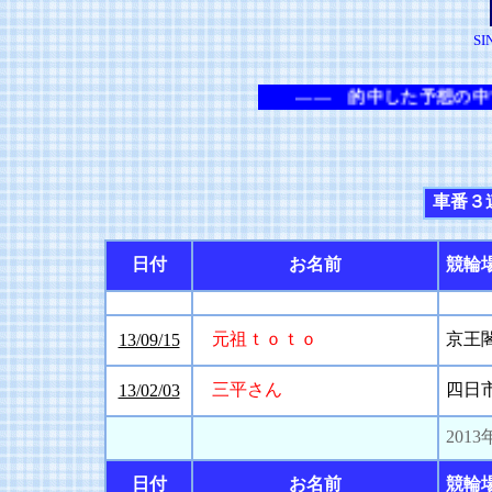
SI
―― 的中した予想の中で
車番３
日付
お名前
競輪
元祖ｔｏｔｏ
京王
13/09/15
三平さん
四日
13/02/03
2013
日付
お名前
競輪